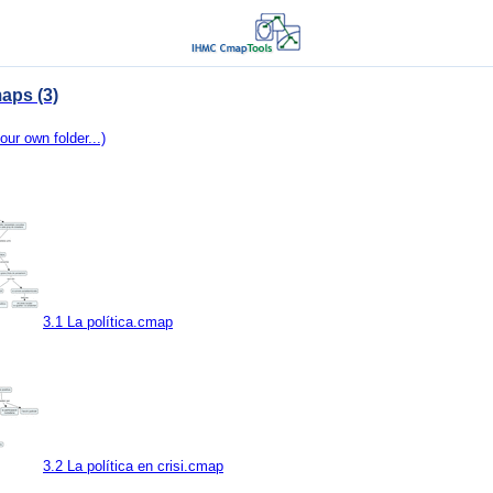
aps (3)
our own folder...)
3.1 La política.cmap
3.2 La política en crisi.cmap