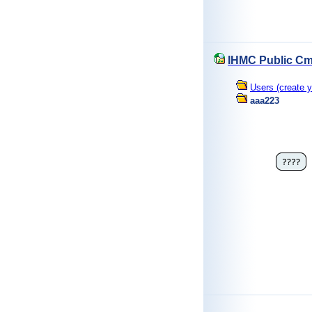
IHMC Public Cm
Users (create y
aaa223