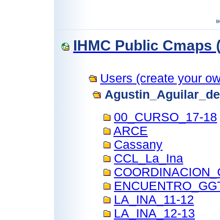
IHMC Public Cmaps (
Users (create your own
Agustin_Aguilar_d
00_CURSO_17-18
ARCE
Cassany
CCL_La_Ina
COORDINACION_
ENCUENTRO_GG
LA_INA_11-12
LA_INA_12-13