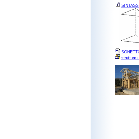
SINTASS
SONETTO
struttura.u