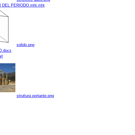
I DEL PERIODO.mht.mht
solido.png
.docx
rl
struttura portante.png