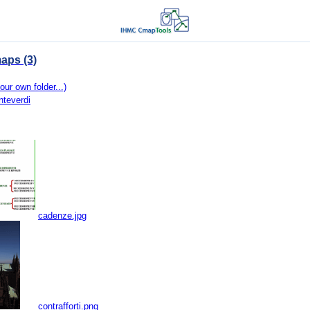
aps (3)
our own folder...)
nteverdi
cadenze.jpg
contrafforti.png