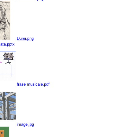
Durer.png
ata.pptx
frase musicale.pdf
image.jpg