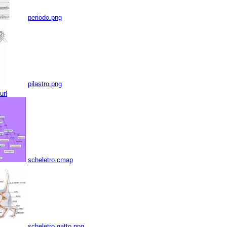
periodo.png
pilastro.png
url
scheletro.cmap
scheletro gatto.png