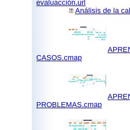
evaluacción.url
Análisis de la ca
APRE
CASOS.cmap
APRE
PROBLEMAS.cmap