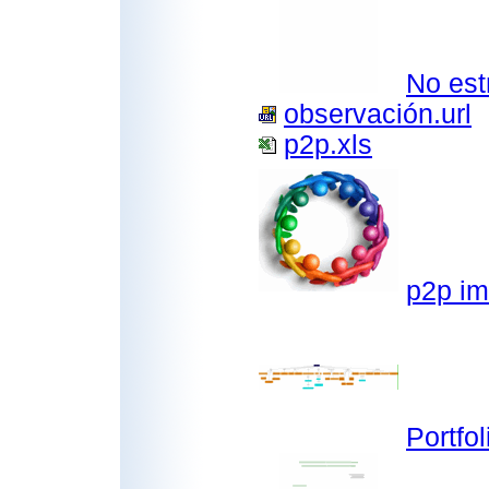
No est
observación.url
p2p.xls
p2p im
Portfo