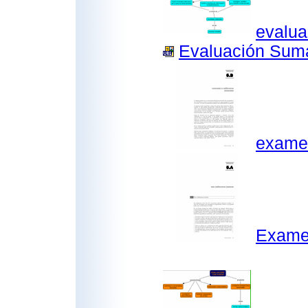
evalua
Evaluación Suma
examen
Examen