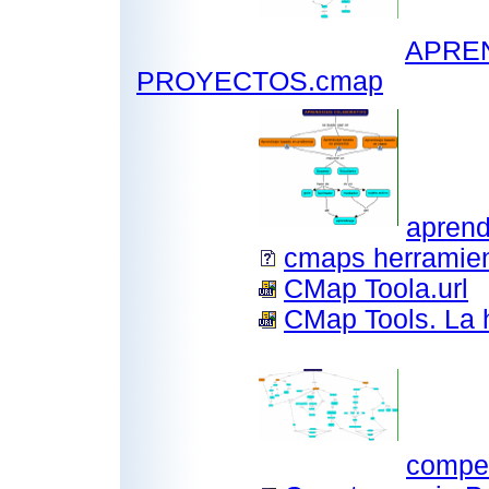
APRE
PROYECTOS.cmap
aprend
cmaps herramie
CMap Toola.url
CMap Tools. La h
compe