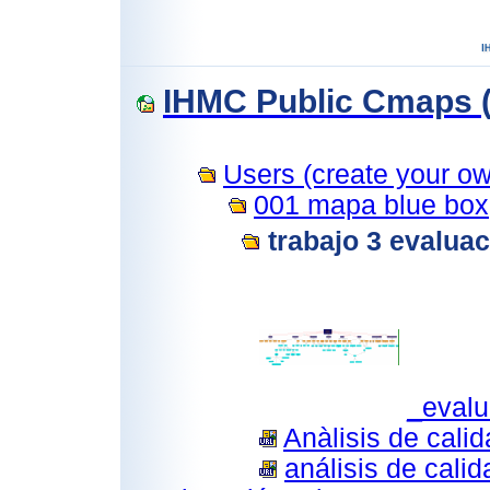
IHMC Public Cmaps (
Users (create your own
001 mapa blue box
trabajo 3 evalua
_eval
Anàlisis de calid
análisis de cali