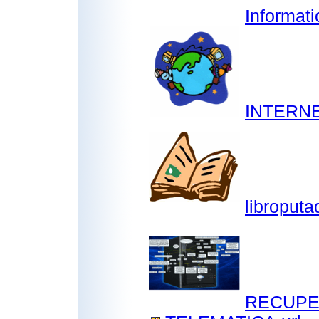
Informat
INTERNE
libroputa
RECUPE