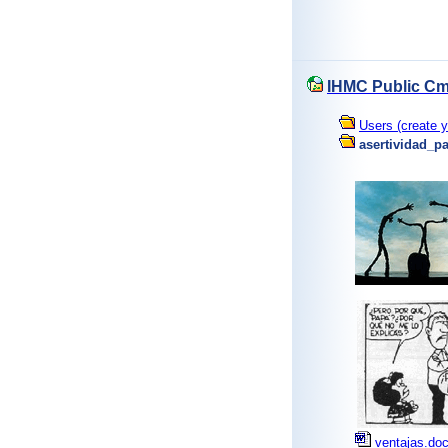
IHMC Public Cm
Users (create y
asertividad_p
ventajas.do