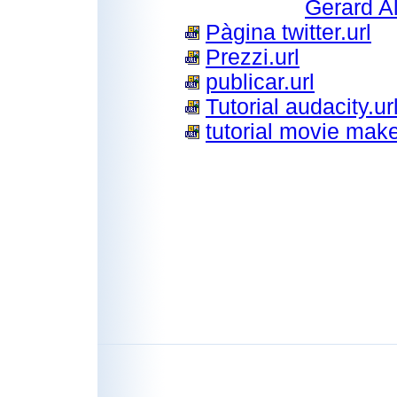
Gerard A
Pàgina twitter.url
Prezzi.url
publicar.url
Tutorial audacity.ur
tutorial movie make