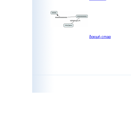
δοκιμή.cmap