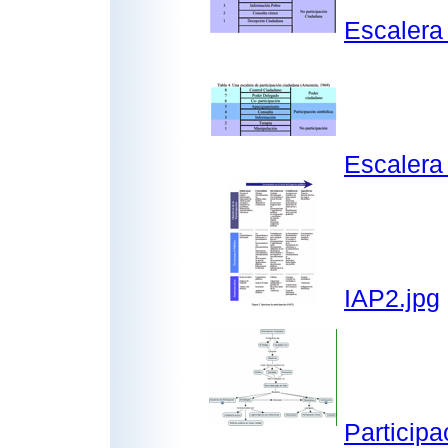
Escalera
Escaler
IAP2.jpg
Particip