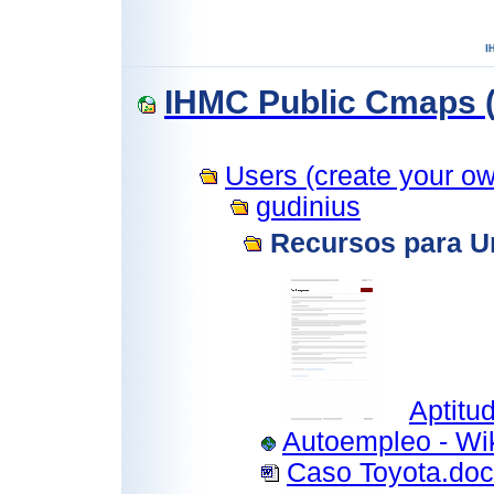
IHMC Public Cmaps (
Users (create your own
gudinius
Recursos para U
Aptitu
Autoempleo - Wik
Caso Toyota.do