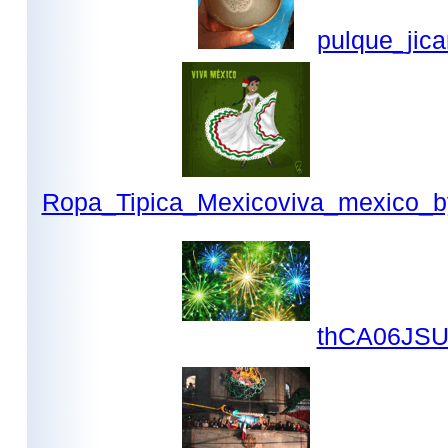
pulque_jica
Ropa_Tipica_Mexicoviva_mexico_by_
thCA06JSU