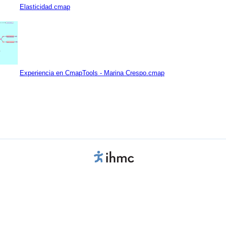
Elasticidad.cmap
Experiencia en CmapTools - Marina Crespo.cmap