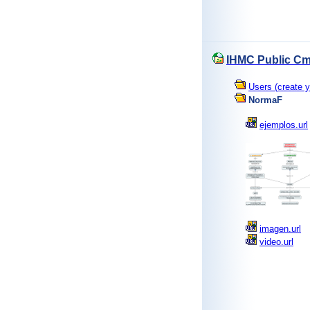
IHMC Public Cm
Users (create y
NormaF
ejemplos.url
imagen.url
video.url