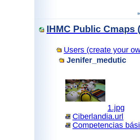
IHMC Public Cmaps (
Users (create your own
Jenifer_medutic
1.jpg
Ciberlandia.url
Competencias bási