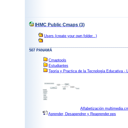
IHMC Public Cmaps (3)
Users (create your own folder...)
_________________________________________________
507 PANAMÁ
Cmaptools
Estudiantes
Teoría y Practica de la Tecnología Educativa -
Alfabetización multimedia.c
Aprender, Desapendrer y Reaprender.pps