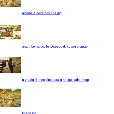
aldeias a beira dos rios.jpg
ana r, bernardo, felipe,pedo d, xcamila.cmap
a virada do neolitico para a antiguidade.cmap
image.jpg