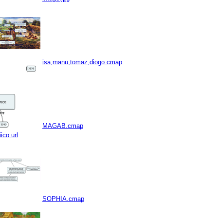
isa,manu,tomaz,diogo.cmap
MAGAB.cmap
iico.url
SOPHIA.cmap