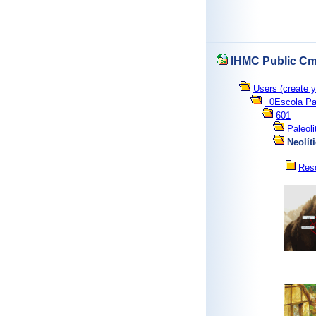
IHMC Public Cm
Users (create y
_0Escola Pa
601
Paleoli
Neolít
Res