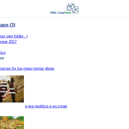
aps (3)
our own folder...)
rque 2017
tico
ico
ources for isa,manu,tomaz,diogo
a era neolitica e eu.cmap