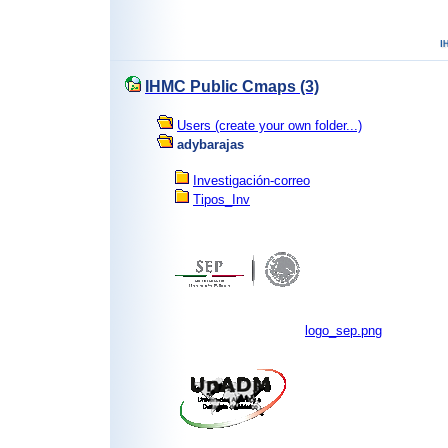
IHMC Public Cmaps (3)
Users (create your own folder...)
adybarajas
Investigación-correo
Tipos_Inv
logo_sep.png