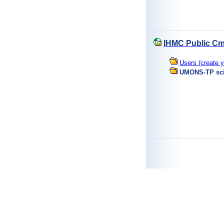
IHMC Public Cm
Users (create y
UMONS-TP scie