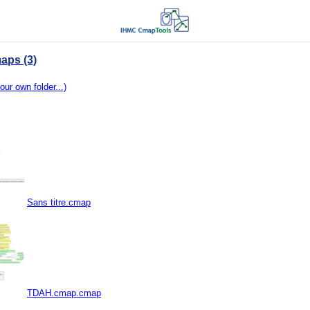
aps (3)
our own folder...)
Sans titre.cmap
TDAH.cmap.cmap