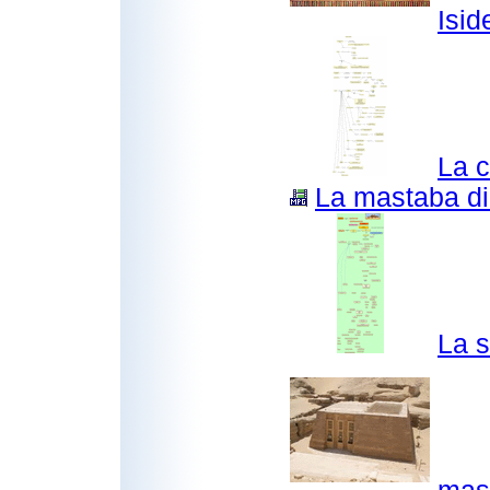
Isid
La c
La mastaba d
La s