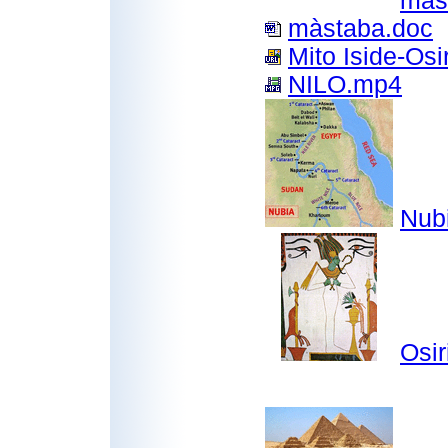
mas
màstaba.doc
Mito Iside-Osir
NILO.mp4
Nub
Osir