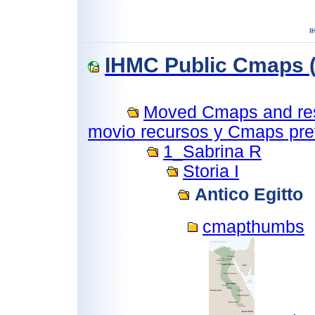
IHMC Public Cmaps (
Moved Cmaps and reso
movio recursos y Cmaps prev
1_Sabrina R
Storia I
Antico Egitto
cmapthumbs