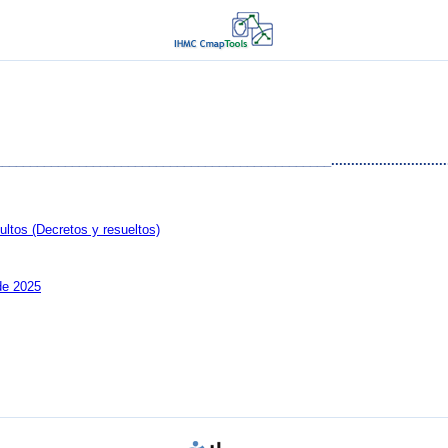
________________________________________......................................
tos (Decretos y resueltos)
de 2025