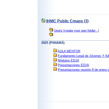
IHMC Public Cmaps (3)
Users (create your own folder...)
_______________________________________________
2025 (PANAMÁ)
AULA MENTOR
Fundamento Legal de Jóvenes Y Adul
Módulos EDJA
Presentaciones EDJA
Presentaciones reunión 8 de enero 