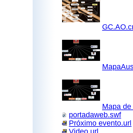
GC.AO.
MapaAus
Mapa de 
portadaweb.swf
Próximo evento.url
Video.url