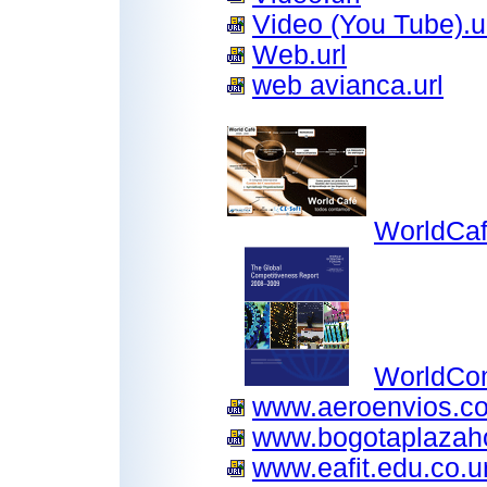
Video (You Tube).u
Web.url
web avianca.url
WorldCa
WorldCom
www.aeroenvios.co
www.bogotaplazaho
www.eafit.edu.co.ur