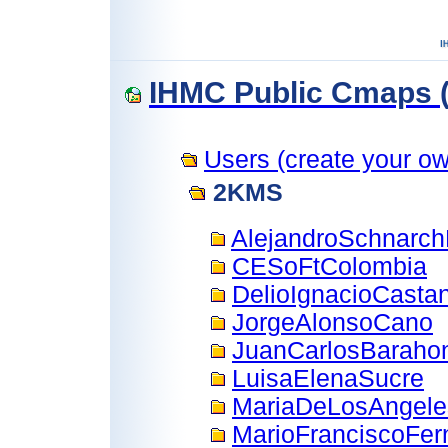
IHMC Public Cmaps (
Users (create your own
2KMS
AlejandroSchnarch
CESoFtColombia
DelioIgnacioCasta
JorgeAlonsoCano
JuanCarlosBaraho
LuisaElenaSucre
MariaDeLosAngele
MarioFranciscoFe