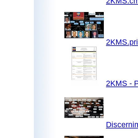
2KMS.c
2KMS.pri
2KMS - P
Discerni