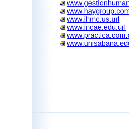
www.gestionhuman
www.haygroup.com
www.ihmc.us.url
www.incae.edu.url
www.practica.com.c
www.unisabana.edu